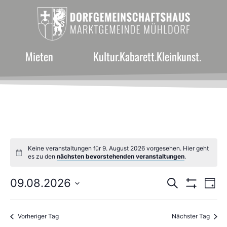
Mieten
Kultur.Kabarett.Kleinkunst.
Keine veranstaltungen für 9. August 2026 vorgesehen. Hier geht
Hinweis
es zu den
nächsten bevorstehenden veranstaltungen
.
Veranst
Ve
09.08.2026
Suche
Tag
Filter Anzei
Datum
An
Suche
wählen.
Na
Vorheriger Tag
Nächster Tag
und